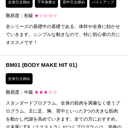
全身引き締め
下半身痩せ
背中引き締め
バストアップ
難易度：初級
★☆☆☆☆
全シリーズの基礎中の基礎である、体幹や全身に効かせ
ていきます。シンプルな動きなので、特に初心者の方に
オススメです！
BM01 (BODY MAKE HIT 01)
全身引き締め
難易度：中級
★★★☆☆
スタンダードプログラム。全身の筋肉を満遍なく使うプ
ログラム。主に足、胸、背中といった3つの大きな筋肉
を動かし代謝を高めていきます。全ての方におすすめ。
※末尾にEX（エクストラ）がつくプログラムは、楽曲の