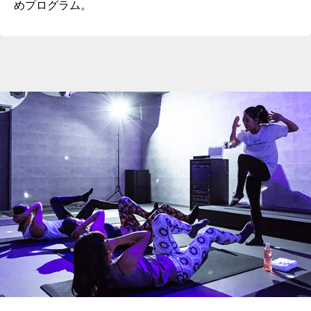
めプログラム。