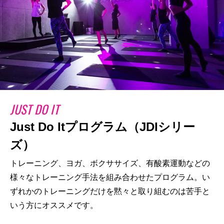
JUST DO IT
Just Do Itプログラム（JDIシリー
ズ）
トレーニング、ヨガ、ボクササイズ、有酸素運動などの
様々なトレーニング手法を組み合わせたプログラム。い
ずれかのトレーニングだけを黙々と取り組むのは苦手と
いう方にオススメです。