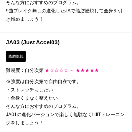
そんな方におすすめのプログラム。
9曲ブレイク無しの進化したJAで脂肪燃焼して全身を引
き締めましょう！
JA03 (Just Accel03)
脂肪燃焼
難易度：自分次第
★☆☆☆☆ ～ ★★★★★
※強度は自分次第で自由自在です。
・ストレッチもしたい
・全身くまなく整えたい
そんな方におすすめのプログラム。
JA01の進化バージョンで楽しく無駄なくHIITトレーニン
グをしましょう！