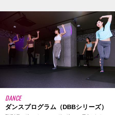
DANCE
ダンスプログラム（DBBシリーズ）