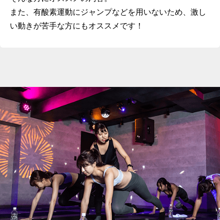
また、有酸素運動にジャンプなどを用いないため、激し
い動きが苦手な方にもオススメです！