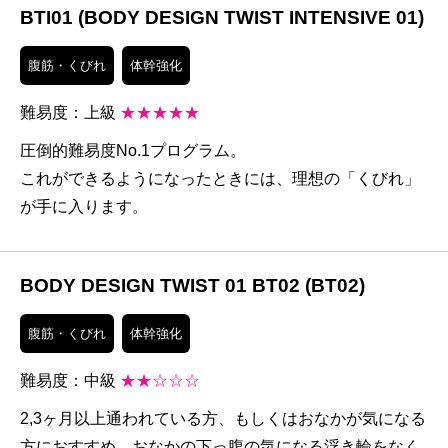
BTI01 (BODY DESIGN TWIST INTENSIVE 01)
腹筋・くびれ
体幹強化
難易度：上級
★★★★★
圧倒的難易度No.1プログラム。
これができるようになったときには、理想の「くびれ」
が手に入ります。
BODY DESIGN TWIST 01 BT02 (BT02)
腹筋・くびれ
体幹強化
難易度：中級
★★☆☆☆
2,3ヶ月以上通われている方、もしくはおなかが気になる
方におすすめ。おなかの下っ腹の気になる浮き輪をなく