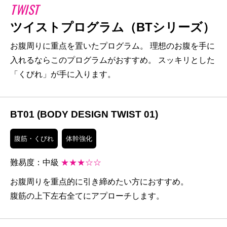
TWIST
ツイストプログラム（BTシリーズ）
お腹周りに重点を置いたプログラム。 理想のお腹を手に
入れるならこのプログラムがおすすめ。 スッキリとした
「くびれ」が手に入ります。
BT01 (BODY DESIGN TWIST 01)
腹筋・くびれ
体幹強化
難易度：中級
★★★☆☆
お腹周りを重点的に引き締めたい方におすすめ。
腹筋の上下左右全てにアプローチします。